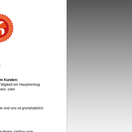
:
em Kunden:
Tätigkeit ein Hauptvertrag
weis- oder
e und uns ist grundsätzlich
aufpreis zahlbar vom