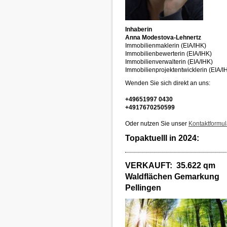
Inhaberin
Anna Modestova-Lehnertz
Immobilienmaklerin (EIA/IHK)
Immobilienbewerterin (EIA/IHK)
Immobilienverwalterin (EIA/IHK)
Immobilienprojektentwicklerin (EIA/I
Wenden Sie sich direkt an uns:
+49651997 0430
+4917670250599
Oder nutzen Sie unser
Kontaktformul
Topaktuelll in 2024:
VERKAUFT: 35.622 qm
Waldflächen Gemarkung
Pellingen