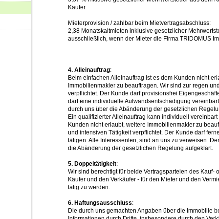
Käufer.
Mieterprovision / zahlbar beim Mietvertragsabschluss:
2,38 Monatskaltmieten inklusive gesetzlicher Mehrwerts
ausschließlich, wenn der Mieter die Firma TRIDOMUS Imm
4. Alleinauftrag
:
Beim einfachen Alleinauftrag ist es dem Kunden nicht erl
Immobilienmakler zu beauftragen. Wir sind zur regen und 
verpflichtet. Der Kunde darf provisionsfrei Eigengeschäfte
darf eine individuelle Aufwandsentschädigung vereinbar
durch uns über die Abänderung der gesetzlichen Regelun
Ein qualifizierter Alleinauftrag kann individuell vereinba
Kunden nicht erlaubt, weitere Immobilienmakler zu beauf
und intensiven Tätigkeit verpflichtet. Der Kunde darf fer
tätigen. Alle Interessenten, sind an uns zu verweisen. D
die Abänderung der gesetzlichen Regelung aufgeklärt.
5. Doppeltätigkeit
:
Wir sind berechtigt für beide Vertragsparteien des Kauf- 
Käufer und den Verkäufer - für den Mieter und den Vermiet
tätig zu werden.
6. Haftungsausschluss
:
Die durch uns gemachten Angaben über die Immobilie be
Informationen durch Dritte, insbesondere durch den Verk