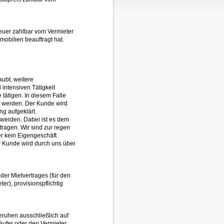
teuer zahlbar vom Vermieter
obilien beauftragt hat.
aubt, weitere
intensiven Tätigkeit
 tätigen. In diesem Falle
t werden. Der Kunde wird
g aufgeklärt.
rt werden. Dabei ist es dem
tragen. Wir sind zur regen
ner kein Eigengeschäft
er Kunde wird durch uns über
oder Mietvertrages (für den
er), provisionspflichtig
ruhen ausschließlich auf
äufer oder den Vermieter.