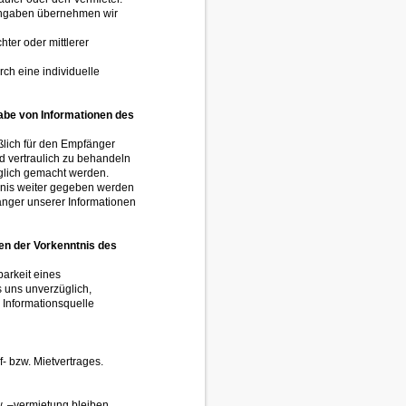
r Angaben übernehmen wir
ter oder mittlerer
ch eine individuelle
gabe von Informationen des
eßlich für den Empfänger
d vertraulich zu behandeln
glich gemacht werden.
ubnis weiter gegeben werden
fänger unserer Informationen
gen der Vorkenntnis des
barkeit eines
 uns unverzüglich,
 Informationsquelle
f- bzw. Mietvertrages.
. –vermietung bleiben