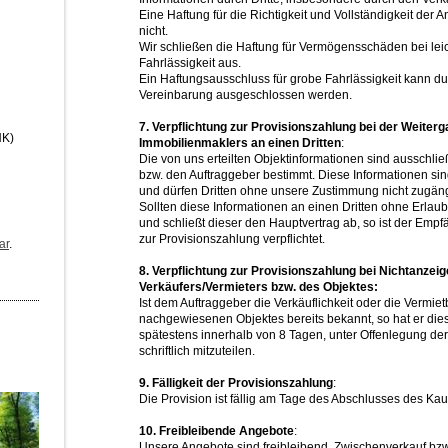
Eine Haftung für die Richtigkeit und Vollständigkeit de
nicht.
Wir schließen die Haftung für Vermögensschäden bei leich
Fahrlässigkeit aus.
Ein Haftungsausschluss für grobe Fahrlässigkeit kann dur
Vereinbarung ausgeschlossen werden.
7. Verpflichtung zur Provisionszahlung bei der Weiter
HK)
Immobilienmaklers an einen Dritten
:
Die von uns erteilten Objektinformationen sind ausschli
bzw. den Auftraggeber bestimmt. Diese Informationen sin
und dürfen Dritten ohne unsere Zustimmung nicht zugän
Sollten diese Informationen an einen Dritten ohne Erla
und schließt dieser den Hauptvertrag ab, so ist der Emp
zur Provisionszahlung verpflichtet.
ar
.
8. Verpflichtung zur Provisionszahlung bei Nichtanzei
Verkäufers/Vermieters bzw. des Objektes:
Ist dem Auftraggeber die Verkäuflichkeit oder die Vermiet
nachgewiesenen Objektes bereits bekannt, so hat er dies
spätestens innerhalb von 8 Tagen, unter Offenlegung der
schriftlich mitzuteilen.
9. Fälligkeit der Provisionszahlung
:
Die Provision ist fällig am Tage des Abschlusses des Kau
10. Freibleibende Angebote
:
Unsere Angebote sind freibleibend. Zwischenverkauf bzw